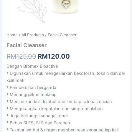
Home
/
All Products
/ Facial Cleanser
Facial Cleanser
Original
Current
RM
125.00
RM
120.00
price
price
Dengan Bromex Bioactive
* Digunakan untuk mengeluarkan kekotoran, toksin dan sel
was:
is:
kulit mati
RM125.00.
RM120.00.
* Pembersihan berganda
* Menanggalkan makeup
* Menjadikan kulit lembut dan lembap selepas cucian
* Mengurangkan kegatalan dan simptom alahan
* Juga berfungsi sebagai toner
* Bebas SLES, SLS dan Paraben
* Tekstur lembut & ringan memberi rasa segar setiap kali