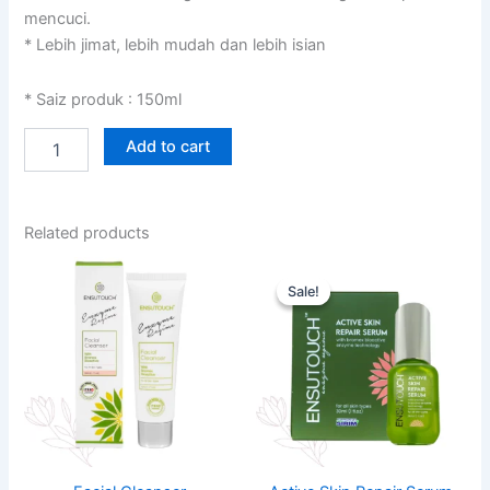
mencuci.
* Lebih jimat, lebih mudah dan lebih isian
* Saiz produk : 150ml
Facial
Add to cart
Cleanser
quantity
Related products
Sale!
Sale!