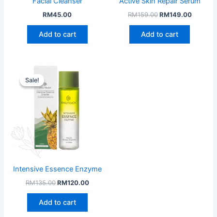
Facial Cleanser
Active Skin Repair Serum
Original
Current
RM
45.00
RM
159.00
RM
149.00
price
price
was:
is:
Add to cart
Add to cart
RM159.00.
RM149.
Sale!
Sale!
Intensive Essence Enzyme
Original
Current
RM
135.00
RM
120.00
price
price
was:
is:
Add to cart
RM135.00.
RM120.00.