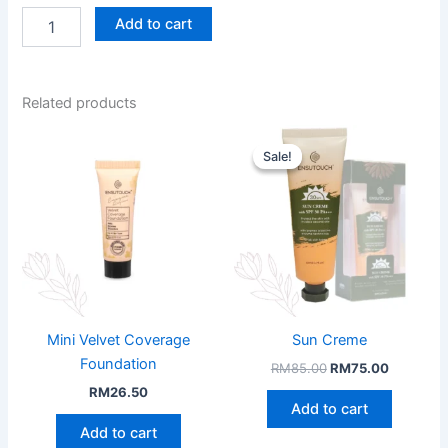
Nstant
Add to cart
Eye
Serum
Corrector
quantity
Related products
Sale!
Sale!
Mini Velvet Coverage
Sun Creme
Foundation
Original
Current
RM
85.00
RM
75.00
price
price
RM
26.50
was:
is:
Add to cart
RM85.00.
RM75.00
Add to cart